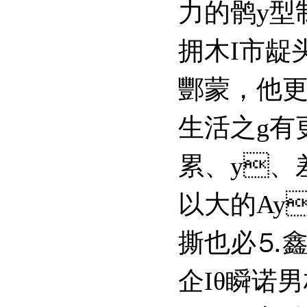
力的鹘y型制造
拥木I市龊头
酆蒙
生活之g有
累
以大的Ay
撕也必⒌鑫的
企Iθ瞬诺