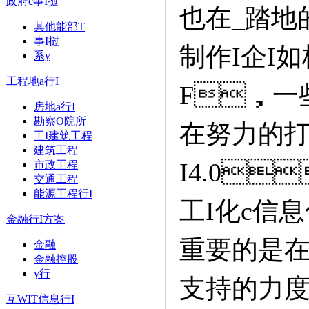
政府c事I挝
也在_踏地
其他能部T
事I挝
制作I企I如
系y
工程地a行I
F，一
房地a行I
勘察O院所
在努力的打造
工I建筑工程
建筑工程
I4.0
市政工程
交通工程
能源工程行I
工I化c信息
金融行I方案
重要的是在
金融
金融控股
y行
支持的力度
互WIT信息行I