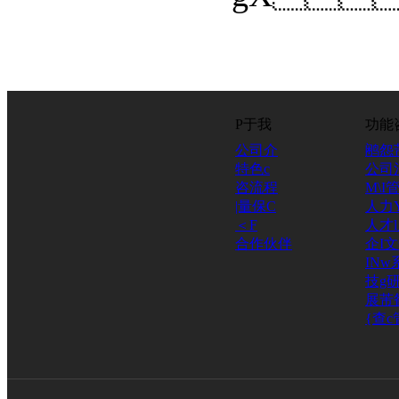
P于我
功能
公司介
鹇怨
特色c
公司
咨流程
M\I
|量保C
人力
＜F
人才
合作伙伴
企I
INw
技g研
展芾
{查c