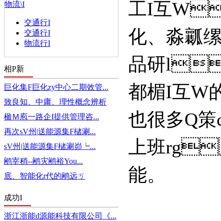
工I互W
物流\I
交通行I
化、淼
交通行I
物流行I
品研l
相P新
都楣I互W的出
巨化集F巨化zy中心二期效管...
致良知、中庸、理性概念辨析
也很多Q策
楹Ｍ庖一路企I提供管理咨...
再次sV州|送能源集F槠涮...
上班rg
sV州|送能源集F槠涮峁┕...
鹇宰稍--鹇灾鹇裕You...
能。
底、智能化r代的鹇远ㄎ
成功I
浙江浙能d源能科技有限公司《...