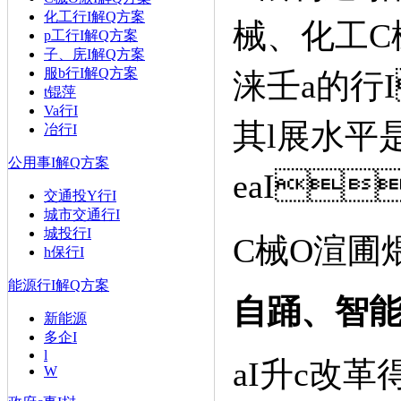
化工行I解Q方案
械、化
p工行I解Q方案
子、庑I解Q方案
服b行I解Q方案
涞壬a的行
t锟萍
Va行I
其l展水平是
冶行I
公用事I解Q方案
еaI
交通投Y行I
城市交通行I
城投行I
C械O渲圃
h保行I
能源行I解Q方案
自踊、智
新能源
多企I
l
aI升c改革得
W