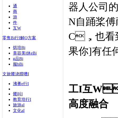
器人公司的
通
商
游
N自踊桨傅
件
互W
C，也看
零售Bi行I解Q方案
烘培Bi
果你]有任何
美容美l休eBi
g品Bi
服bBi
文旅髅浇膛嘈I
沸蓍e行I
工I互W
髅叫I
教育培行I
高度融合
旅游aI
文化aI