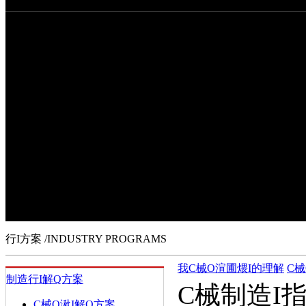
行I方案
以先M理引I，{借博思咨大的I技g研l，I的企I
和案例，槟蛟I的行I解Q方案，槟钠Il展助力vw。
行I方案
/INDUSTRY PROGRAMS
我C械O渲圃煨I的理解
C
制造行I解Q方案
C械制造I指事各
C械O湫I解Q方案