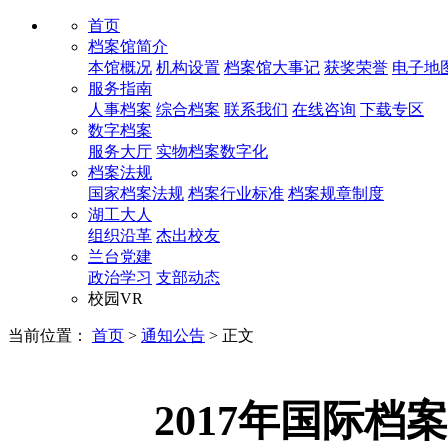
首页
档案馆简介
本馆概况
机构设置
档案馆大事记
获奖荣誉
电子地
服务指南
人事档案
综合档案
联系我们
在线咨询
下载专区
数字档案
服务大厅
实物档案数字化
档案法规
国家档案法规
档案行业标准
档案规章制度
湖工大人
组织沿革
杰出校友
兰台党建
政治学习
支部动态
校园VR
当前位置：
首页
>
通知公告
>
正文
2017年国际