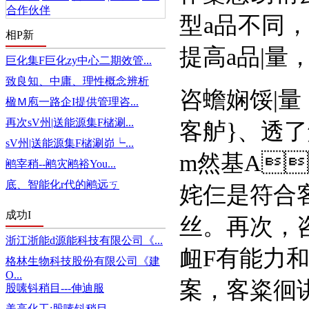
合作伙伴
型a品不同
相P新
提高a品|量
巨化集F巨化zy中心二期效管...
致良知、中庸、理性概念辨析
咨蟾娴馁|量
楹Ｍ庖一路企I提供管理咨...
再次sV州|送能源集F槠涮...
客舻}
sV州|送能源集F槠涮峁┕...
m然基A，
鹇宰稍--鹇灾鹇裕You...
底、智能化r代的鹇远ㄎ
姹仨是符合客H
成功I
丝。再次
浙江浙能d源能科技有限公司《...
衄F有能力和目
格林生物科技股份有限公司《建
O...
案，客粢
股嗉钭稍目---伸迪服
美高化工:股嗉钭稍目