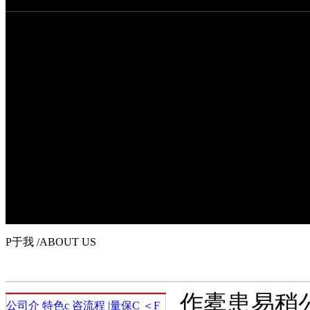
P于我
杭州博思咨成立于2001年，17年300余家企I提供了I化的管理咨服.客舭
Y企I、大型民I企I、多家上市企I，
特e是
P于我
/ABOUT US
作橐患易稍公司
公司介
特色c
咨流程
|量保C
＜F