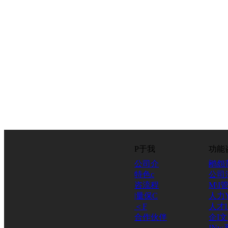
P于我
功能
公司介
鹇怨
特色c
公司
咨流程
M\I
|量保C
人力
＜F
人才
合作伙伴
企I
INw