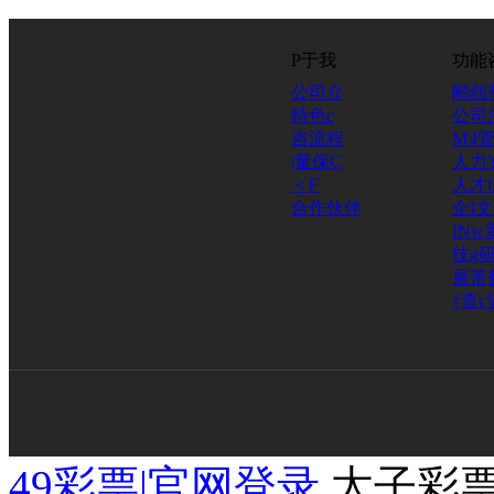
P于我
功能
公司介
鹇怨
特色c
公司
咨流程
M\I
|量保C
人力
＜F
人才
合作伙伴
企I
INw
技g研
展芾
{查c
49彩票|官网登录
太子彩票