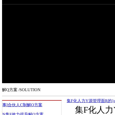
解Q方案
思oO 未戆l展
行有方 迎商I挑
_天下 看粝氤烧
D型、重塑c新管理_拓通往未碇
路
解Q方案
/SOLUTION
集F化人力Y源管理面R的}
事I合伙人C制解Q方案
集F化人力Y
N售F效力提升解Q方案