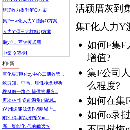
活颖厝灰到集
研lF效力提升解Q方案
集F一w化人力Y源解Q方案
集F化人力Y
人力Y源三支柱解Q方案
鹘y企I+互W模式新
如何F集F
中桨⒚装徒I
增值?
相P新
集F公司人
巨化集F巨化zy中心二期效管...
致良知、中庸、理性概念辨析
么程度?
楹Ｍ庖一路企I提供管理咨...
如何在集F
再次sV州|送能源集F槠涮...
sV州|送能源集F槠涮峁┕...
如何ο录挝
鹇宰稍--鹇灾鹇裕You...
底、智能化r代的鹇远ㄎ
不同挝恢