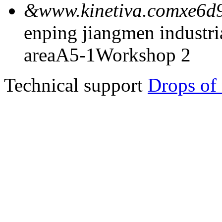
&www.kinetiva.comxe6d
enping jiangmen industria
areaA5-1Workshop 2
Technical support
Drops of