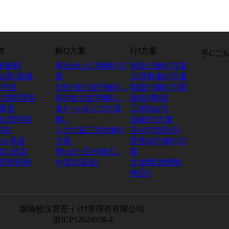
咨
解Q方案
行I方案
手C二S
芾碜稍
事I合伙人C制解Q方
制造行I解Q方案
治理c股嗉
案
公用事I解Q方案
管控咨
N售F效力提升解Q...
能源行I解Q方案
Y源管理咨
研lF效力提升解Q...
政府c事I挝
l展咨
集F一w化人力Y源
工程地a行I
文化管理咨
解...
金融行I方案
系咨
人力Y源三支柱解Q
互WIT信息行I
lw系咨
方案
零售Bi行I解Q方
眢w系咨
鹘y企I+互W模式...
案
管理\嘧稍
中桨⒚装徒I
文旅髅浇膛嘈I
物流\I
版嗨校汉贾莶┧计I管理咨有限公司
浙ICP12024938-4