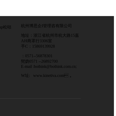
杭州博思企I管理咨有限公司
ap松咭
地址：浙江省杭州市杭大路15嘉
AH商罩行3306室
手C：15869139928
：0571--56878301
髡妫0571 --26892700
E-mail :
bothink@bothink.com.cn
;
W址: www.kinetiva.com，