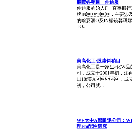
股嗉钭稍目---伸迪服
伸迪服的始人F一直事服行
牌IN，主要涉及
的啥耍涸O及IN楣镜暮诵
TO...
美高化工:股嗉钭稍目
美高化工是一家生a化W品
司，成立于2001年初，
1118f美A，成
初，公司就...
WE大中A部唯迅公司：W
理Fm配性研究