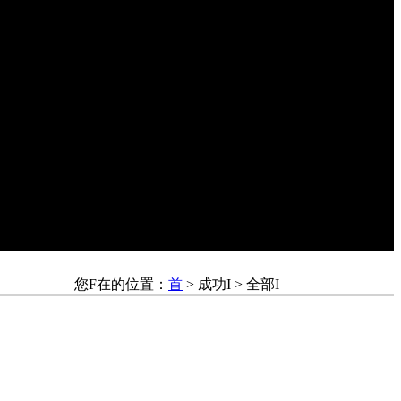
您F在的位置：
首
> 成功I > 全部I