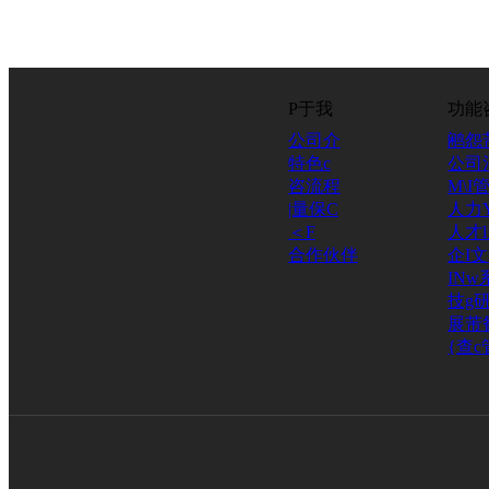
P于我
功能
公司介
鹇怨
特色c
公司
咨流程
M\I
|量保C
人力
＜F
人才
合作伙伴
企I
INw
技g研
展芾
{查c