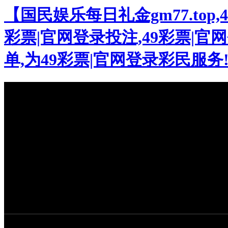
【国民娱乐每日礼金gm77.top
彩票|官网登录投注,49彩票|官
单,为49彩票|官网登录彩民服务