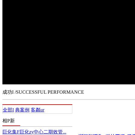
成功I
我客舭ù笮脱肫笕缰餮b浼F(世界500排行榜，位列102位)；大型
Ya1837|元)；大型外Y企I如康R(~s交易所上市公司，股票代a：HL
售品牌WE；大型民企如浙江元立集F、江西L力h成集F
技(股票代a002112)、思美髅(股票代a002712)、_股份(股票代a603
蛋偌抑行∑I
，
凳颐衿笪灏企I
。
成功I
/SUCCESSFUL PERFORMANCE
全部I
典案例
客粼ur
相P新
巨化集F巨化zy中心二期效管...