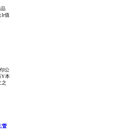
I品
Ir值
娜
的I公
注再Y本
立之
E管