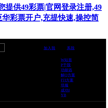
您提供49彩票|官网登录注册,49
,巨华彩票开户,充提快速,操控简
15869139928
加入我
系我
W站首
P于我
功能咨
解Q方案
行I方案
培服
成功I
YB