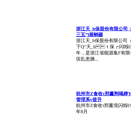
浙江天_h保股份有限公司
三五”l展鹇砸
浙江天_h保股份有限公司
下Q“天_h！保┏闪⒂20
年，是浙江省能源集F有
傧乱患胰...
杭州市Z食收τ邢薰荆喝肆
管理系y提升
杭州市Z食收τ邢薰境闪⒂19
年8月