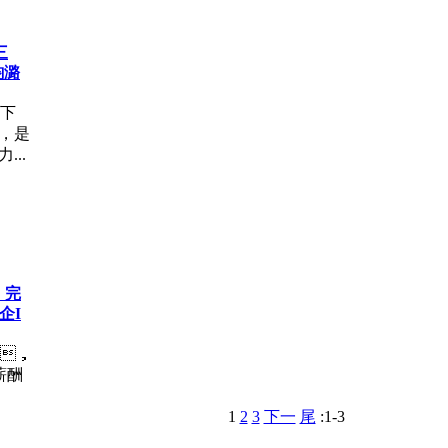
三
韵潞
以下
，是
...
，完
企I
，
薪酬
1
2
3
下一
尾
:1-3