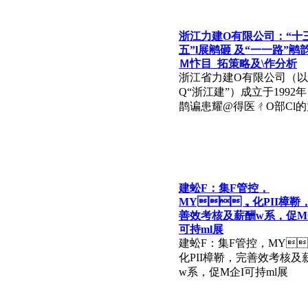
浙江力建O有限公司：“十
五”l展鹇砸 及“一一路”鹇
Ｍ忭目_拓策略及\作分析
浙江省力建O有限公司（
Q“浙江建”）成立于1992年
鹊谝患耀@得医ㄔO部Cl的力
建蚣F：集F管控，
MY，化PII樟鞒
善效考核及薪酬w系，促M
可持ml展
建蚣F：集F管控，MY
化PII樟鞒，完善效考核及
w系，促M企I可持ml展