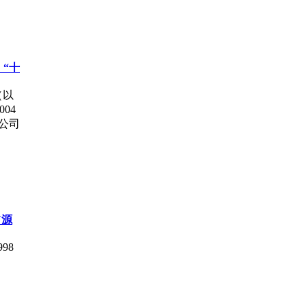
：“十
（以
04
限公司
Y源
98