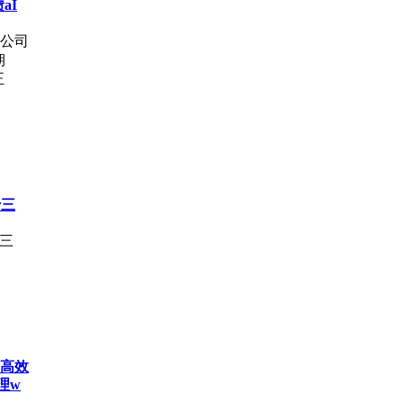
aI
分公司
期
正
十三
十三
O高效
管理w