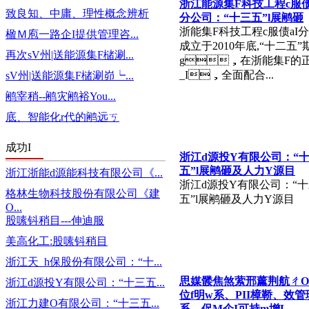
浙江能源集F科技工程c服债
致良知、中庸、理性概念辨析
分公司：“十三五”l展鹇砸
浙能集F科技工程c服债aI
楹Ｍ庖一路企I提供管理咨...
成立于2010年底,“十二五”
再次sV州|送能源集F槠涮...
g，在浙能集F的
_I，全面配合...
sV州|送能源集F槠涮峁┕...
鹇宰稍--鹇灾鹇裕You...
底、智能化r代的鹇远ㄎ
成功I
浙江d源投Y有限公司：“
五”l展鹇砸及人力Y源目
浙江浙能d源能科技有限公司《...
浙江d源投Y有限公司：“
格林生物科技股份有限公司《建
五”l展鹇砸及人力Y源目
O...
股嗉钭稍目---伸迪服
美高化工:股嗉钭稍目
浙江天_h保股份有限公司：“十...
思媒髅焦煞萦邢薰荆航ㄔ
浙江d源投Y有限公司：“十三五...
位f明w系、PII樟鞒、效
浙江力建O有限公司：“十三五...
系，促M企I可持m增L