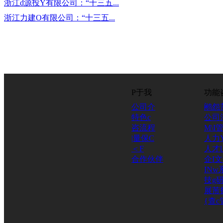
浙江d源投Y有限公司：“十三五...
浙江力建O有限公司：“十三五...
P于我
功能
公司介
鹇怨
特色c
公司
咨流程
M\I
|量保C
人力
＜F
人才
合作伙伴
企I
INw
技g研
展芾
{查c