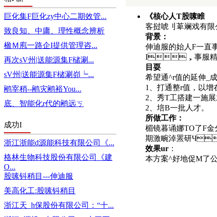
巨化集F巨化zy中心二期效管...
《核心人T股嗉睢
客挝唬刂萆斓戏有限
致良知、中庸、理性概念辨析
背景：
楹Ｍ庖一路企I提供管理咨...
伸迪服的始人F一直事服
I，事服精品
再次sV州|送能源集F槠涮...
目耍
sV州|送能源集F槠涮峁┕...
希望通^r值的延伸_
1、打通整r值
鹇宰稍--鹇灾鹇裕You...
2、秀T工搭建一施展才
底、智能化r代的鹇远ㄎ
2、培B一批人才。
所做工作：
成功I
楣镜暮诵娜TO了F金分
期激畹淖罴研Ч
浙江浙能d源能科技有限公司《...
效果ur
：
格林生物科技股份有限公司《建
本方案^好地促M了公
O...
股嗉钭稍目---伸迪服
美高化工:股嗉钭稍目
浙江天_h保股份有限公司：“十...