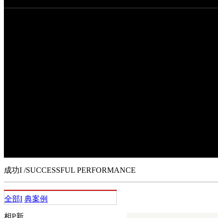
成功I
我客舭ù笮脱肫笕缰餮b浼F(世界500排行榜，位列102位)
底Ya1837|元)；大型外Y企I如康R(~s交易所上市公司，股票代a：H
品牌WE；大型民企如浙江元立集F、江西L力h成集F
技(股票代a002112)、思美髅(股票代a002712)、_股份(股票代a603088)
蛋偌抑行∑I
，
凳颐衿笪灏企I
。
成功I
/SUCCESSFUL PERFORMANCE
全部I
典案例
相P新