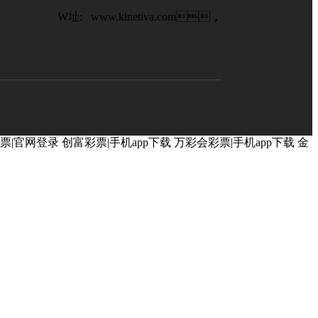
W址: www.kinetiva.com，
|官网登录 创富彩票|手机app下载 万彩会彩票|手机app下载 金