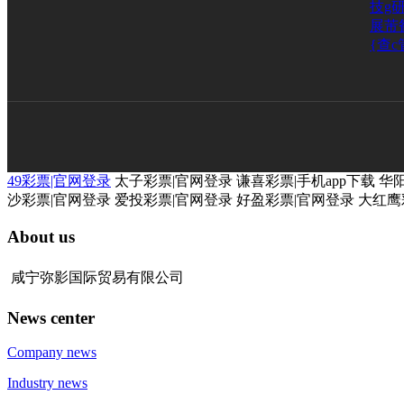
技g研
展芾
{查c
49彩票|官网登录
太子彩票|官网登录 谦喜彩票|手机app下载 华阳
沙彩票|官网登录 爱投彩票|官网登录 好盈彩票|官网登录 大红鹰
About us
咸宁弥影国际贸易有限公司
News center
Company news
Industry news