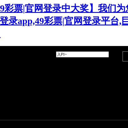
,49彩票|官网登录中大奖】我们为
网登录app,49彩票|官网登录平台
!