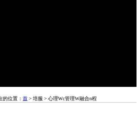
在的位置：
首
> 培服 > 心理Wc管理W融合n程