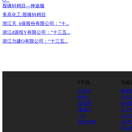
O...
股嗉钭稍目---伸迪服
美高化工:股嗉钭稍目
浙江天_h保股份有限公司：“十...
浙江d源投Y有限公司：“十三五...
浙江力建O有限公司：“十三五...
P于我
功能
公司介
鹇怨
特色c
公司
咨流程
M\I
|量保C
人力
＜F
人才
合作伙伴
企I
INw