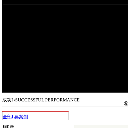
成功I
我客舭ù笮脱肫笕缰餮b浼F(世界500排行榜，位列102位)
2014年底Ya1837|元)；大型外Y企I如康R(~s交易所上市公司，股票
集FBi零售品牌WE；大型民企如浙江元立集F、江
公司如三科技(股票代a002112)、思美髅(股票代a002712)、_股份(
a603799)及蛋偌抑行∑I
，
凳颐衿笪灏企I
。
成功I
/SUCCESSFUL PERFORMANCE
全部I
典案例
相P新