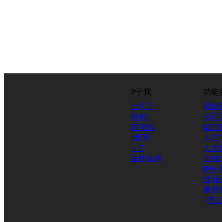
P于我
功能
公司介
鹇怨
特色c
公司
咨流程
M\I
|量保C
人力
＜F
人才
合作伙伴
企I
INw
技g研
展芾
{查c