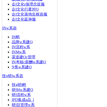
企I文化r值理念提服
企I文化行橐对O
企I文化落地生根咨服
企I文化延伸服
INw系咨
IN鹇
品牌w系建O
IN流程w系
INMw系
渠道建Oc管理
IN考核c薪酬w系建O
N售w系建O
技g研lw系咨
技g研l鹇
研lMw系建O
研l流程w系
IPD集成a品_l
研l目管理w系