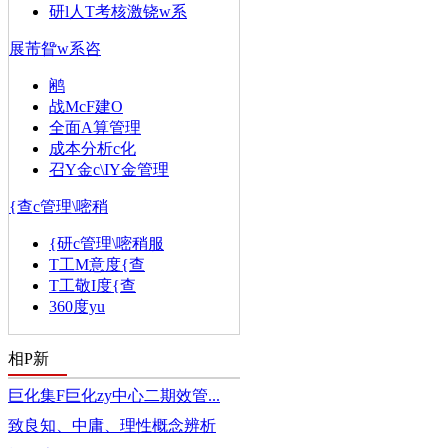
研l人T考核激铙w系
展芾眢w系咨
鹇
战McF建O
全面A算管理
成本分析c化
召Y金c\IY金管理
{查c管理\嘧稍
{研c管理\嘧稍服
T工M意度{查
T工敬I度{查
360度yu
相P新
巨化集F巨化zy中心二期效管...
致良知、中庸、理性概念辨析