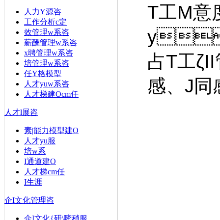
T工M意
人力Y源咨
工作分析c定
y
效管理w系咨
薪酬管理w系咨
x聘管理w系咨
占T工ζI
培管理w系咨
任Y格模型
感
人才yuw系咨
人才梯建Ocm任
人才l展咨
素|能力模型建O
人才yu服
培w系
I通道建O
人才梯cm任
I生涯
企I文化管理咨
企I文化{研\嘧稍服