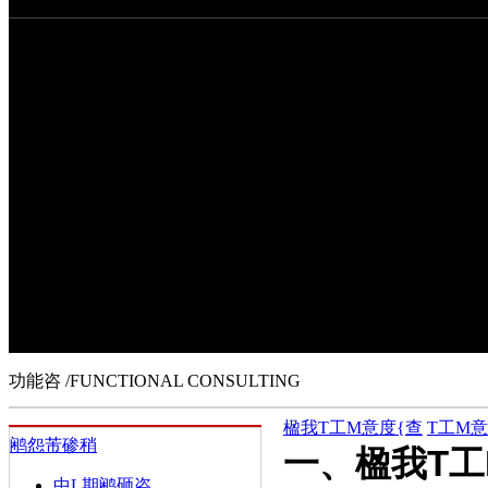
功能咨
博思咨提供|
管理咨服，交付o你的不H是cH先M`说姆椒ㄕ、管理工具
成L的力量、l展的引擎，r
代的Ш、更是人力Y本c公司r值的提升
功能咨
/FUNCTIONAL CONSULTING
楹我T工M意度{查
T工M
鹇怨芾碜稍
一、楹我T工M意
中L期鹇砸咨