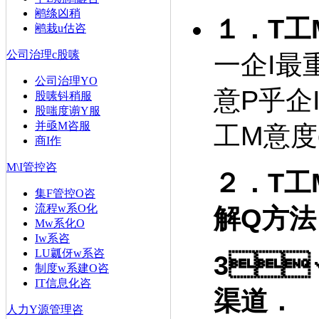
鹇绦凶稍
１．T工
鹇栽u估咨
公司治理c股嗉
一企I最重要
公司治理YO
意P乎企I存
股嗉钭稍服
股嗤度谫Y服
并亟M咨服
工M意度c企
商I作
M\I管控咨
２．T工
集F管控O咨
流程w系O化
解Q方法
Mw系化O
Iw系咨
LU瓤伢w系咨
3
制度w系建O咨
IT信息化咨
渠道．
人力Y源管理咨