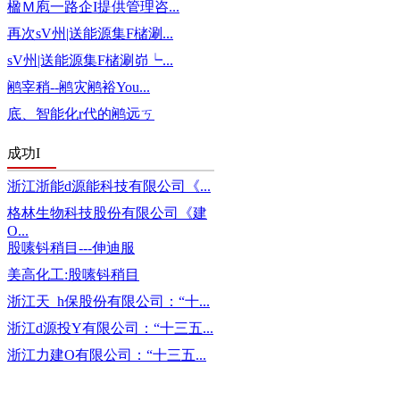
楹Ｍ庖一路企I提供管理咨...
再次sV州|送能源集F槠涮...
sV州|送能源集F槠涮峁┕...
鹇宰稍--鹇灾鹇裕You...
底、智能化r代的鹇远ㄎ
成功I
浙江浙能d源能科技有限公司《...
格林生物科技股份有限公司《建
O...
股嗉钭稍目---伸迪服
美高化工:股嗉钭稍目
浙江天_h保股份有限公司：“十...
浙江d源投Y有限公司：“十三五...
浙江力建O有限公司：“十三五...