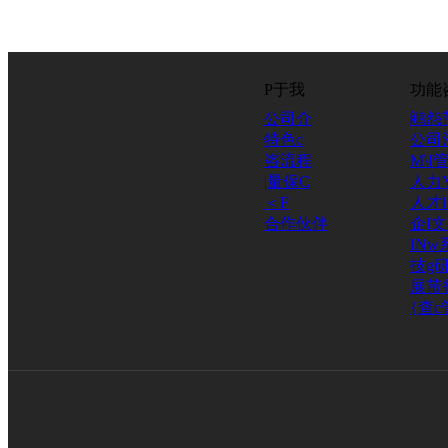
P于我
功能
公司介
鹇怨
特色c
公司
咨流程
M\I
|量保C
人力
＜F
人才
合作伙伴
企I
INw
技g研
展芾
{查c