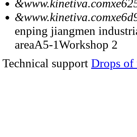
&www.kinetiva.comxe62
&www.kinetiva.comxe6d
enping jiangmen industria
areaA5-1Workshop 2
Technical support
Drops of