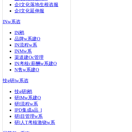
企I文化落地生根咨服
企I文化延伸服
INw系咨
IN鹇
品牌w系建O
IN流程w系
INMw系
渠道建Oc管理
IN考核c薪酬w系建O
N售w系建O
技g研lw系咨
技g研l鹇
研lMw系建O
研l流程w系
IPD集成a品_l
研l目管理w系
研l人T考核激铙w系