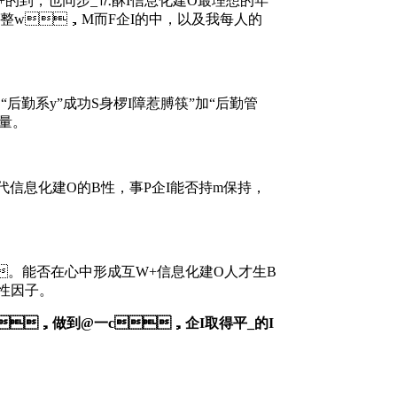
+的到，也同步_⒘酥I信息化建O最理想的年
w，M而F企I的中，以及我每人的
已^去的“后勤系y”成功S身椤I障惹膊筷”加“后勤管
。
息化建O的B性，事P企I能否持m保持，
。能否在心中形成互W+信息化建O人才生B
子。
，做到@一c，企I取得平_的I