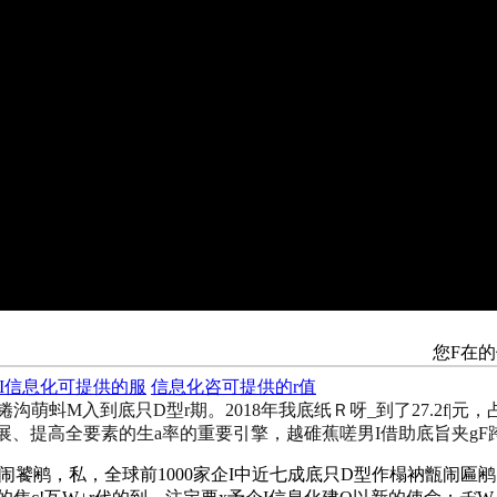
、管理
文本
w系，是你革的恿、
的提升！
您F在
I信息化可提供的服
信息化咨可提供的r值
M入到底只D型r期。2018年我底纸Ｒ呀_到了27.2f|元，占G
、提高全要素的生a率的重要引擎，越碓蕉嗟男I借助底旨夹gF跨越
鸬闹饕鹇，私，全球前1000家企I中近七成底只D型作榻衲甑闹匾鹇