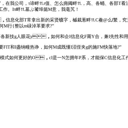
，在我公司，τ谛畔⒒r值、怎么痈阈畔⒒，高、各蛹
Iπ畔⒒墓ぷ饕埠懿M意，我毫艽！
，信息化部T常拿出新的采贤蠛字，槭裁葱畔⒒С鲞@么l繁
如何M行{整以m碌淖革要求?”
W等各新技g人眼花y，如何和企I信息化F罱Y合，兼I先性和用
，要FIT和I盏纳疃热诤，如何M成既懂I沼侄夹g的施FM快落地?”
作模式如何更好的O，cI是一N怎拥年P系，才能保C信息化工