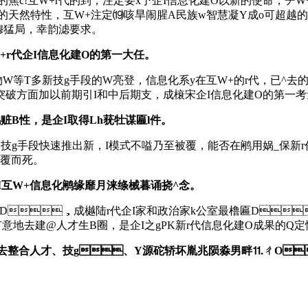
焦c!互W+r代的到，注定要x予企I信息化建O以新的使命；ヂW
、o所不的天然特性，互W+注定⒆咳旱闹腥A民族w智慧凝Y成o可超越的整
猛局，幸韵滤要求。
W+r代企I信息化建O的第一大任。
大、物W等T多新技g手段的W亮登，信息化系y在互W+的r代，
能在I突破方面加以前期引I和中后期支，成榱宋企I信息化建O的第一考量
B性，是企I取得Lh莸牡谋匾l件。
，是技g手段快速推出新，I模式不嗌乃至被覆，能否在鹇用娲_保新r代信
覆而死。
，是企I互W+信息化鹇缘靡月涞绦械暮诵挠^念。
瞻D，成樾陆r代企I家和政治家k公室最橹匾D
意地去建@人才生B圈，是企I之gPK新r代信息化建O成果的Q定性因
，去整合人才、技g、Y源砣轿坏胤兆陨淼男畔⒒ㄔO