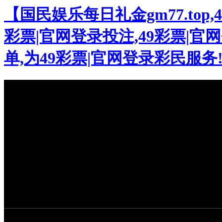
【国民娱乐每日礼金gm77.top
彩票|官网登录投注,49彩票|官
单,为49彩票|官网登录彩民服务