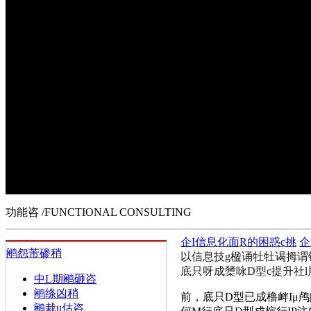
功能咨
博思咨提供|
管理咨服，交付o你的不H是cH先M`说姆椒ㄕ、管理工具
成L的力量、l展的引擎，r
代的Ш、更是人力Y本c公司r值
功能咨
/FUNCTIONAL CONSULTING
企I信息化面R的困惑c挑
企
鹇怨芾碜稍
以信息技g楹诵牡牡谒拇谓锩沟萌蚪
底只呀成橥咏D型c提升社l展
中L期鹇砸咨
鹇绦凶稍
前，底只D型已成橹衅Iμ
鹇栽u估咨