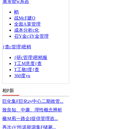
展芾眢w系咨
鹇
战McF建O
全面A算管理
成本分析c化
召Y金c\IY金管理
{查c管理\嘧稍
{研c管理\嘧稍服
T工M意度{查
T工敬I度{查
360度yu
相P新
巨化集F巨化zy中心二期效管...
致良知、中庸、理性概念辨析
楹Ｍ庖一路企I提供管理咨...
再次sV州|送能源集F槠涮...